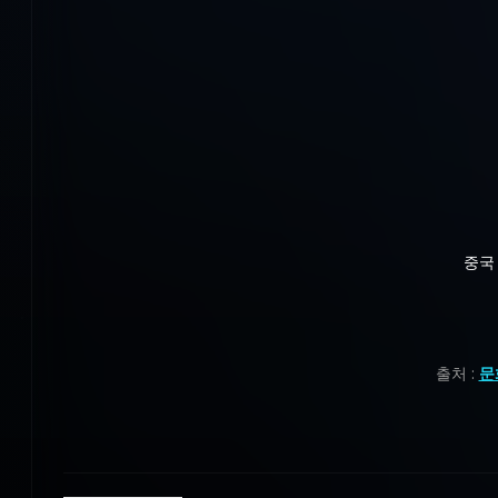
중국
출처 :
문