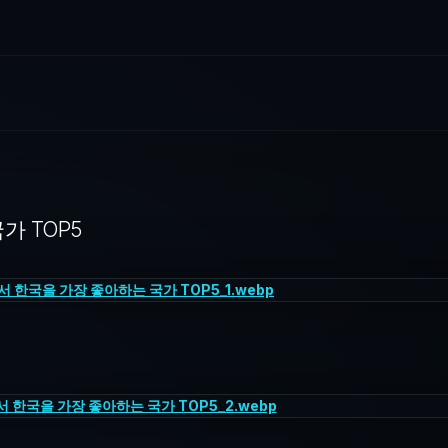
키예인도한국을 싫어하는 국가는굉장히 압도적으로 일본그 외엔중국 스웨덴 
가 TOP5