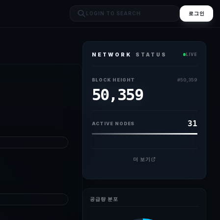
로그인
NETWORK
STATUS
LIVE
이탈리아 독일 프랑스 러시아정도가 되겠다출처 :&nbsp;문화체육관광
BLOCK HEIGHT
#
50,359
50,359
31
ACTIVE NODES
더 보기
공급량 분포