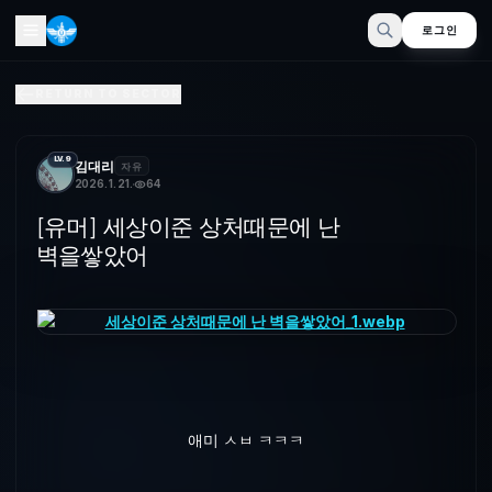
로그인
[유머] 세상이준 상처때문에 난 벽을쌓았어
RETURN TO SECTOR
애미 ㅅㅂ ㅋㅋㅋ
LV.9
김대리
자유
2026. 1. 21.
64
[유머] 세상이준 상처때문에 난
벽을쌓았어
애미 ㅅㅂ ㅋㅋㅋ