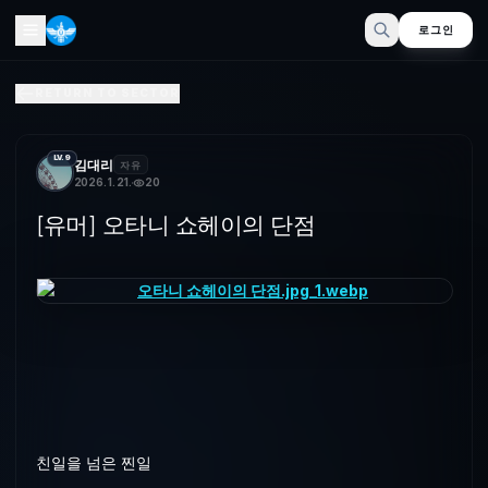
로그인
[유머] 오타니 쇼헤이의 단점
RETURN TO SECTOR
친일을 넘은 찐일
LV.9
김대리
자유
2026. 1. 21.
20
[유머] 오타니 쇼헤이의 단점
친일을 넘은 찐일