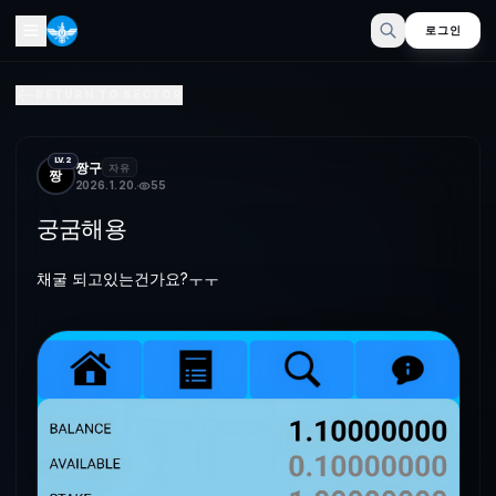
로그인
궁굼해용
RETURN TO SECTOR
참여 리워드 되고있는건가요?ㅜㅜ
LV.2
짱구
자유
짱
2026. 1. 20.
55
궁굼해용
채굴 되고있는건가요?ㅜㅜ