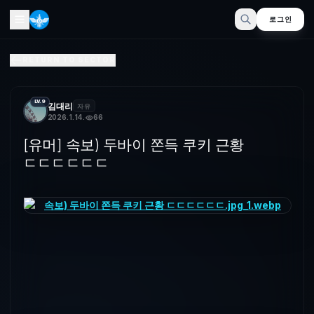
로그인
[유머] 속보) 두바이 쫀득 쿠키 근황 ㄷㄷㄷㄷㄷㄷ
RETURN TO SECTOR
현재 디저트 부문 압도적 1황에 등극한 두바이 쫀득 쿠키 인기가 극
LV.9
김대리
자유
2026. 1. 14.
66
[유머] 속보) 두바이 쫀득 쿠키 근황
ㄷㄷㄷㄷㄷㄷ