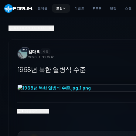
FORUM
.
전체글
포럼
이벤트
POB
랭킹
스캔
1968년 북한 열병식 수준
RETURN TO SECTOR
LV.9
김대리
자유
2026. 1. 13.
41
1968년 북한 열병식 수준
1
댓글
1
좋아요