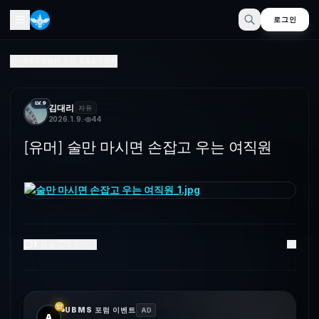
로그인
[유머] 술만 마시면 손잡고 우는 여직원
RETURN TO SECTOR
LV.9
김대리
자유
2026. 1. 9.
44
[유머] 술만 마시면 손잡고 우는 여직원
1
댓글
1
좋아요
UBMS 포럼 이벤트
AD
A