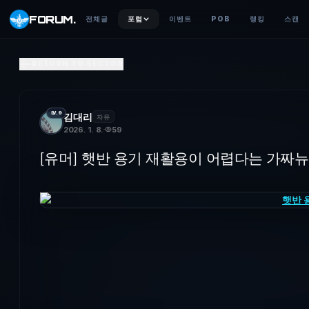
FORUM
.
전체글
포럼
이벤트
POB
랭킹
스캔
[유머] 햇반 용기 재활용이 어렵다는 가짜뉴스
RETURN TO SECTOR
이게 재활용이지 ㅋㅋ
LV.9
김대리
자유
2026. 1. 8.
59
[유머] 햇반 용기 재활용이 어렵다는 가짜