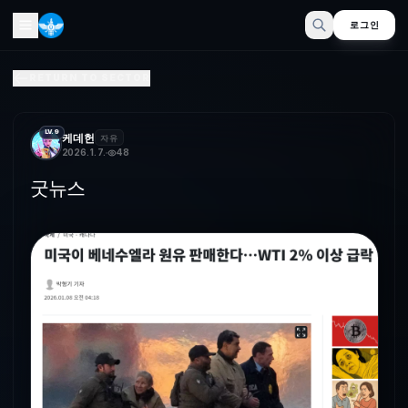
로그인
굿뉴스
RETURN TO SECTOR
좋은데?
LV.9
케데헌
자유
2026. 1. 7.
48
굿뉴스