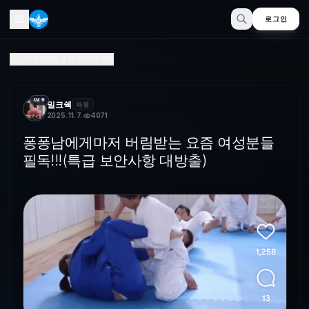
로그인
퐁퐁남에게마저 버림받는 요즘 여성분들 필독!!!(특급 보안사항
RETURN TO SECTOR
주짓수를 배운 여자는 절대 버림받지 않습니다. 보증합니다.
LV.9
밀크쉑
자유
2025. 11. 7.
4071
퐁퐁남에게마저 버림받는 요즘 여성분들
필독!!!(특급 보안사항 대방출)