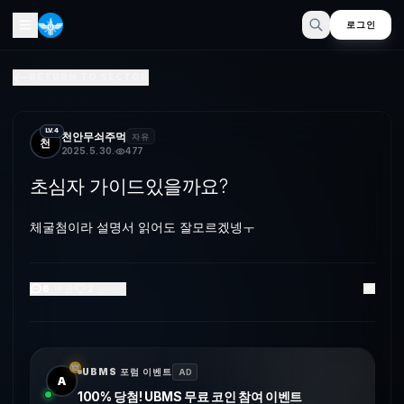
로그인
초심자 가이드있을까요?
RETURN TO SECTOR
체굴첨이라 설명서 읽어도 잘모르겠넹ㅜ
LV.4
천안무쇠주먹
자유
천
2025. 5. 30.
477
초심자 가이드있을까요?
체굴첨이라 설명서 읽어도 잘모르겠넹ㅜ
6
댓글
2
좋아요
UBMS 포럼 이벤트
AD
A
100% 당첨! UBMS 무료 코인 참여 이벤트