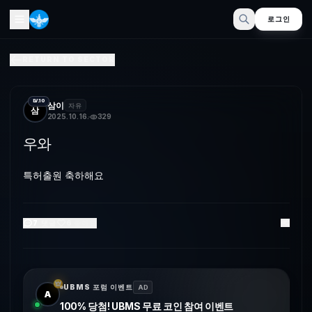
로그인
우와
RETURN TO SECTOR
특허출원 축하해요
LV.10
삼이
자유
삼
2025. 10. 16.
329
우와
특허출원 축하해요
7
댓글
6
좋아요
UBMS 포럼 이벤트
AD
A
100% 당첨! UBMS 무료 코인 참여 이벤트