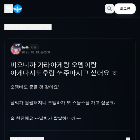
로그인
비오니까 가라아게랑 오뎅이랑 아게다시도후랑 쏘주마시고 싶
RETURN TO SECTOR
오뎅바도 좋을 것 같아요!날씨가 쌀쌀해지니 오뎅바가 또 스물스물 가
LV.11
퐁퐁
자유
2025. 10. 13.
270
비오니까 가라아게랑 오뎅이랑
아게다시도후랑 쏘주마시고 싶어요 ㅎ
오뎅바도 좋을 것 같아요!
날씨가 쌀쌀해지니 오뎅바가 또 스물스물 가고 싶군요.
술 한잔해요~~날씨가 쌀쌀하니까~~
6
댓글
3
좋아요